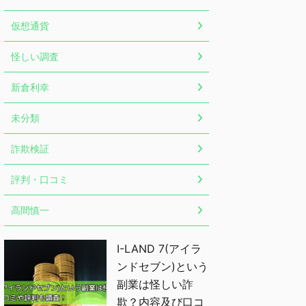
仮想通貨
怪しい調査
新倉利幸
未分類
詐欺検証
評判・口コミ
高間慎一
I-LAND 7(アイラ
ンドセブン)という
副業は怪しい詐
欺？内容及び口コ