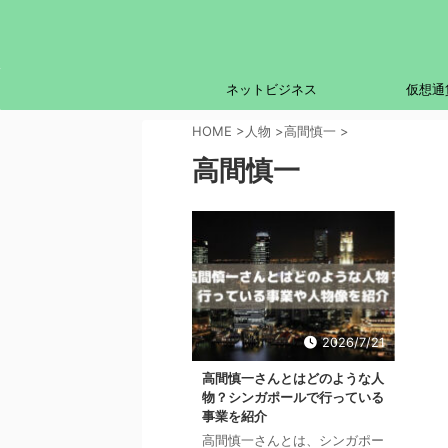
ネットビジネス
仮想通
HOME
>
人物
>
高間慎一
>
高間慎一
2026/7/21
高間慎一さんとはどのような人
物？シンガポールで行っている
事業を紹介
高間慎一さんとは、シンガポー