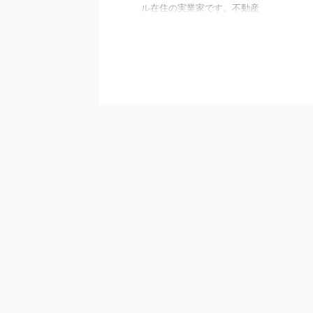
ル在住の実業家です。不動産
業・飲食店・マーケティング会
社など、幅広い事業を営んでお
り、興味がある方もいらっしゃ
るのではないでしょうか。 そ
こで本記事では、高間慎一さん
がどのような人物なのか徹底調
査しました。華やかな生活を送
る彼の人物像に迫ります。 高
間慎一さんとは 高間慎一さん
は、シンガポール在住の実業家
です。現在はシンガポールでダ
イニングバー「WABI-SABI」を
経営するなど、精力的に活動さ
れています。 高間慎一さんの
プロフィール 氏名：高間慎一
(たかましんいち) 血液型： ...