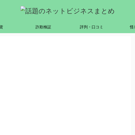
貨
詐欺検証
評判・口コミ
怪