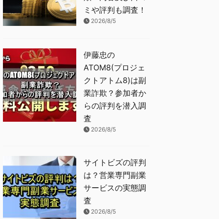
ミや評判も調査！
2026/8/5
伊藤忠の
ATOM8(プロジェ
クトアトム8)は副
業詐欺？参加者か
らの評判を潜入調
査
2026/8/5
サイトビズの評判
は？営業専門副業
サービスの実態調
査
2026/8/5