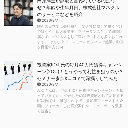
田窪洋士が詐欺と言われているのはな
ぜ？年齢や生年月日、株式会社マネクル
のサービスなどを紹介
2026/8/7
昨今の日本では会社員として会社に属して働くだけ
ではなく、個人事業主、フリーランスとして組織に
属さずにビジネスをして稼いでいる方も多くおられ
ます。 そんな中で、スモールビジネスで起業、独立
を目指す方に向 ...
投資家KOJI氏の毎月40万円獲得キャンペ
ーン(2OC)！どうやって利益を狙うのか？
セミナー参加&口コミで深掘りしてみた
2026/8/7
みなさんは、「毎月40万円獲得キャンペーン」を知
っていますか。 企画したのは投資家として活動する
KOJI氏です。彼はこれまで、参加者ファーストの企
画にフォーカスした投資案件やコミュニティを数多
く担当し ...