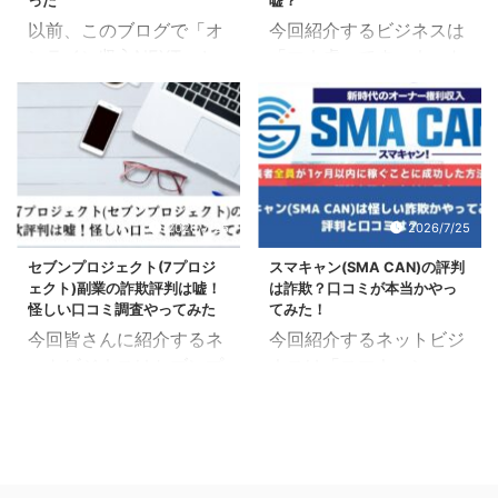
った
嘘？
以前、このブログで「オ
今回紹介するビジネスは
ンライン収入NEXT」と
「マネ虎」です。ネット
いうネットビジネスを紹
上でかなり注目されてい
介したのですが、みなさ
るビジネスで今後さらに
ん覚えていますか。 この
注目度アップが予想され
記事なんですけど↓ オン
ています。そこで今回は
ライン収入NEXTの評判
実際にマネ虎をやってみ
や口コミ！怪しい投資で
た人の口コミや評判や詳
2026/7/26
2026/7/25
はない？ 実は僕、これを
細を詳しく調べた結果を
セブンプロジェクト(7プロジ
スマキャン(SMA CAN)の評判
書いてから約2か月後に
紹介していこうと思いま
ェクト)副業の詐欺評判は嘘！
は詐欺？口コミが本当かやっ
実際にプロジェクトに参
す！ 「マネ虎は怪しいビ
怪しい口コミ調査やってみた
てみた！
加してやってみたんで
ジネス？詐欺なの？」 広
今回皆さんに紹介するネ
今回紹介するネットビジ
す。始めてちょうど半年
告だけ見ると話が美味し
ットビジネスはセブンプ
ネスは「スマキャン
になります。現在も続け
すぎて勘繰りたくもなり
ロジェクト(7プロジェク
(SMA CAN)」について
てるんですけど、これが
ますよね。 この記事では
ト)。これから注目を集
です。 あまり聞き馴染
また凄くて。オンライン
詐欺かもしれないという
めると言われているビジ
みのないネットビジネス
収入NEXTに参加して、
警戒心も持ったうえでフ
ネスなのですが、周りの
ですが、結構話題となっ
配当収入と自動システム
ラットな目線でお届けし