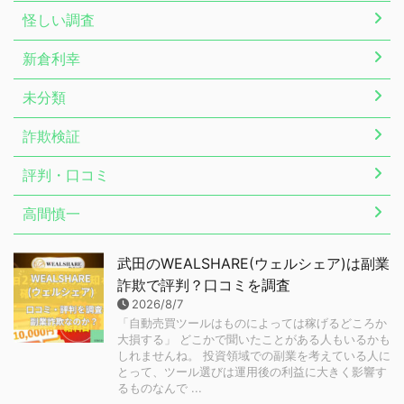
怪しい調査
新倉利幸
未分類
詐欺検証
評判・口コミ
高間慎一
武田のWEALSHARE(ウェルシェア)は副業
詐欺で評判？口コミを調査
2026/8/7
「自動売買ツールはものによっては稼げるどころか
大損する」 どこかで聞いたことがある人もいるかも
しれませんね。 投資領域での副業を考えている人に
とって、ツール選びは運用後の利益に大きく影響す
るものなんで ...