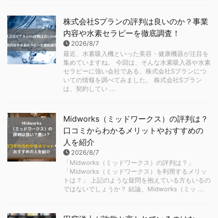
株式会社Sプランの評判は良いのか？事業
内容や水素セラピーを徹底調査！
2026/8/7
最近、水素吸入機といった美容・健康機器が注目を
集めていますね。 今回は、そんな水素吸入器や水素
セラピーに強い会社である、株式会社Sプランにつ
いての情報を調べてみました。 株式会社Sプラン
は、契約してい ...
Midworks（ミッドワークス）の評判は？
口コミからわかるメリットやおすすめの
人を紹介
2026/8/7
「Midworks（ミッドワークス）の評判は？」
「Midworks（ミッドワークス）を利用するメリッ
トは？」 上記のような疑問を抱えている方もいるの
ではないでしょうか？ 結論、Midworks（ミッ ...