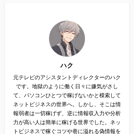
人と差をつけるためにも
ているようですよ。スマ
の2軸での収益化に成功
ます。 マネ虎の毎月50
フレッシュな情報は早く
キャン(SMA CAN)に限
しています。 今回は、オ
万円は怪しい詐欺なの
知っておいた方がいいで
ったことではないです
ンライン収入NEXT半年
か？ そもそも、マネ虎が
すよ！ 新しいネットビ
が、「ネットビジネスは
やってみた僕が今どんな
一体どのようなビジネス
ジネスですので、一部で
怪しい」「詐欺じゃない
生活を送って ...
なのか気になります ...
は怪しい詐欺じゃないか
か」。なんて口コミを見
なんて言われているみた
かけることが多いですよ
いですが実際はどうなの
ね。 そこでやってみた
かやってみた結果や評
人の評判やスマキャン
ハク
判、口コミも調べてみま
(SMA CAN)について徹
した。 ぜひこの記事を
底調査した内容を今から
元テレビのアシスタントディレクターのハク
参考にしてみてくださ
報告していきます！ ネ
です。地獄のように働く日々に嫌気がさし
い。 セブンプロジェクト
ットビジネスに興味があ
(7プロジェクト)副業は詐
る人はぜひ最後まで読ん
て、パソコンひとつで稼げないかと模索して
欺ではなくスマホビジネ
でチャレンジしてみ ...
ネットビジネスの世界へ。しかし、そこは情
ス 今回紹介する ...
報弱者は一切稼げず、逆に情報収入力や分析
力が高い人は簡単に稼げる世界でした。ネッ
トビジネスで稼ぐコツや巷に溢れる偽情報を