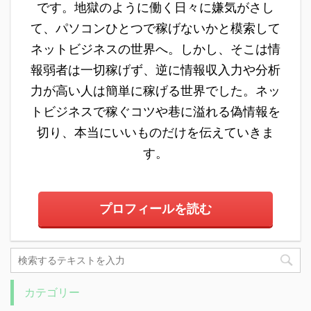
オーナーキャンペーン)
ン)の仕組みを徹底解明
です。地獄のように働く日々に嫌気がさし
という名前でした。最近
していくと同時に、実際
て、パソコンひとつで稼げないかと模索して
になって、キャンペーン
に登録したブログ仲間で
ネットビジネスの世界へ。しかし、そこは情
変更したようです。
あるトラくんにも参戦し
2OC(セカンドオーナー
報弱者は一切稼げず、逆に情報収入力や分析
ていただきました。 もち
キャンペーン)という名
ろん、私も登録 ...
力が高い人は簡単に稼げる世界でした。ネッ
前で、You ...
トビジネスで稼ぐコツや巷に溢れる偽情報を
切り、本当にいいものだけを伝えていきま
す。
プロフィールを読む
カテゴリー