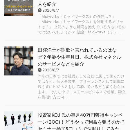
人を紹介
2026/8/7
「Midworks（ミッドワークス）の評判は？」
「Midworks（ミッドワークス）を利用するメリッ
トは？」 上記のような疑問を抱えている方もいるの
ではないでしょうか？ 結論、Midworks（ミッ ...
田窪洋士が詐欺と言われているのはな
ぜ？年齢や生年月日、株式会社マネクル
のサービスなどを紹介
2026/8/7
昨今の日本では会社員として会社に属して働くだけ
ではなく、個人事業主、フリーランスとして組織に
属さずにビジネスをして稼いでいる方も多くおられ
ます。 そんな中で、スモールビジネスで起業、独立
を目指す方に向 ...
投資家KOJI氏の毎月40万円獲得キャンペ
ーン(2OC)！どうやって利益を狙うのか？
セミナー参加&口コミで深掘りしてみた