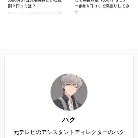
のBCASTは入場券みたいな役
って利益を狙うのか？セミナ
割？口コミは？
ー参加&口コミで深掘りしてみ
た
私のブログ仲間も皆注目
みなさんは、「毎月40万
している最新副業
円獲得キャンペーン」を
「2OC(セカンドオーナ
知っていますか。 企画し
ーキャンペーン)」。 突
たのは投資家として活動
如としてYouTube広告で
するKOJI氏です。彼はこ
頻繁に目にするようにな
れまで、参加者ファース
り、収入アップの言葉に
トの企画にフォーカスし
惹かれ興味を抱いた方も
た投資案件やコミュニテ
いるのではないでしょう
ィを数多く担当してきま
か？ 調べたところ、どう
した。実はこのキャンペ
やら投資家として活躍す
ーン、「月40万円以上の
るKOJI氏が発起人とな
利益がスマホでポチポチ
り、世の中にオーナービ
するだけで狙える」と会
ジネスを広めるべく活動
社員、主婦(夫)の間でか
しているようです。 今回
ハク
なり人気です。 ちなみに
の記事では2OC(セカン
以前は、2OC(セカンド
元テレビのアシスタントディレクターのハク
ドオーナーキャンペー