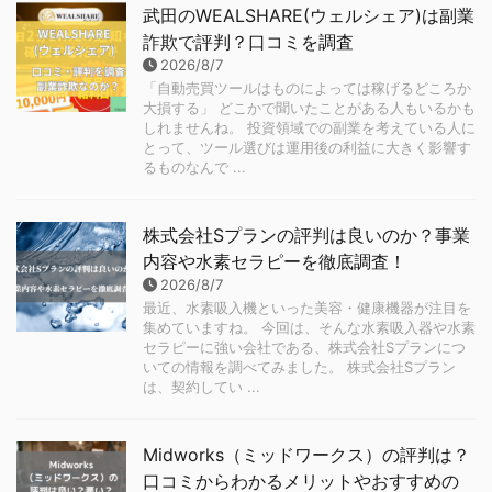
武田のWEALSHARE(ウェルシェア)は副業
詐欺で評判？口コミを調査
2026/8/7
「自動売買ツールはものによっては稼げるどころか
大損する」 どこかで聞いたことがある人もいるかも
しれませんね。 投資領域での副業を考えている人に
とって、ツール選びは運用後の利益に大きく影響す
るものなんで ...
株式会社Sプランの評判は良いのか？事業
内容や水素セラピーを徹底調査！
2026/8/7
最近、水素吸入機といった美容・健康機器が注目を
集めていますね。 今回は、そんな水素吸入器や水素
セラピーに強い会社である、株式会社Sプランにつ
いての情報を調べてみました。 株式会社Sプラン
は、契約してい ...
Midworks（ミッドワークス）の評判は？
口コミからわかるメリットやおすすめの