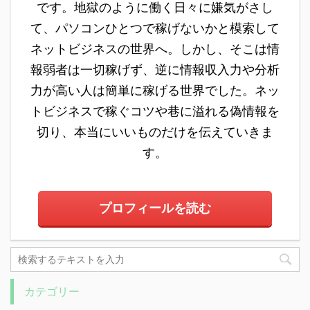
です。地獄のように働く日々に嫌気がさし
りました。 ハチプラ
(HACHI PLUS)は「レン
て、パソコンひとつで稼げないかと模索して
ダー利権」と「アービト
ネットビジネスの世界へ。しかし、そこは情
ラージ」の両方を活用す
報弱者は一切稼げず、逆に情報収入力や分析
ることで、 ...
力が高い人は簡単に稼げる世界でした。ネッ
トビジネスで稼ぐコツや巷に溢れる偽情報を
切り、本当にいいものだけを伝えていきま
す。
プロフィールを読む
カテゴリー