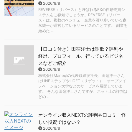
2026/8/8
REVERSE（リバース）と呼ばれるFXの自動売買シ
ステムをご存知でしょうか。REVERSE（リバー
ス）は、複数のベンチェー企業を渡り歩いている森
永純一が運営しているサービスのことです。 副業を
始めた ...
【口コミ付き】田窪洋士は詐欺？評判や
経歴、プロフィール、行っているビジネ
スなどご紹介
2026/8/8
株式会社Maneqlの代表取締役社長、田窪洋士さん
はLINEステップやLIGET（リゲット）、オープンイ
ノベーション大学などのサービスを展開していま
す。 そんな田窪洋士さんですが、ネット上の評判は
どの ...
オンライン収入NEXTの評判や口コミ！怪
しい投資ではない？
2026/8/8