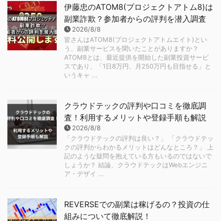
伊藤忠のATOM8(プロジェクトアトム8)は
副業詐欺？参加者からの評判を潜入調査
2026/8/8
皆さんはATOM8(プロジェクトアトムエイト)とい
う、副業サービスを聞いたことがありますか？
ATOM8とは、最近提供を開始した副業投資サービ
スであり、「1日8万円、月250万円も目指せる」と
いうキャ ...
クラウドテックの評判や口コミを徹底調
査！利用するメリットや登録手順も解説
2026/8/8
「クラウドテックの評判は良い？」 「クラウドテッ
クの評判からわかるメリットはどんなところ？」 上
記のような疑問を抱えている方もいるのではないで
しょうか？ 結論、クラウドテックはWebエンジニ
ア・デザイ ...
REVERSEでの副業は稼げるの？投資の仕
組みについて徹底解説！