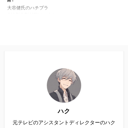
開！
大谷健氏のハチプラ
(HACHI PLUS)は、まと
まったお金を稼げると口
コミで評判のビジネスで
す。始める中で専門的な
知識は必要ないため、副
業としても大変おすすめ
といわれています。 実は
僕も最近まで知らなかっ
たのですが、久しぶりに
幼馴染とオンライン飲み
会した時にこっそり教え
てもらいました。これが
また、結構稼げるらしい
んです。聞けば、毎日5
ハク
万円の配当を受け取って
いるんだとか。そのせい
元テレビのアシスタントディレクターのハク
か、少し表情に余裕があ