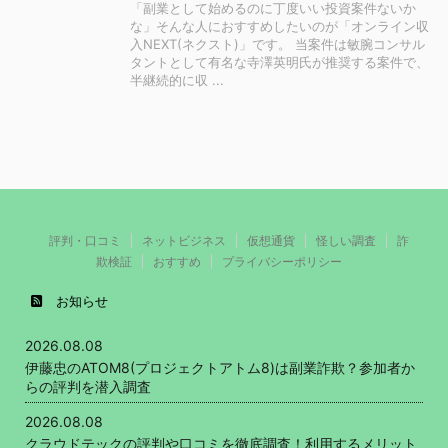
「副業として始めるのに丁度いい投資案件ないか
な」そんな人におすすめしたいのが「オンライン収
入NEXT(ネクスト)」です。 当案件は敏腕コンサル
タントとして有名な寺澤英明氏が推奨する案件で、
半継続的に収 ...
評判・口コミ
ネットビジネス
仮想通貨
怪しい調査
詐
欺検証
おすすめ
プライバシーポリシー
お知らせ
2026.08.08
伊藤忠のATOM8(プロジェクトアトム8)は副業詐欺？参加者か
らの評判を潜入調査
2026.08.08
クラウドテックの評判や口コミを徹底調査！利用するメリット