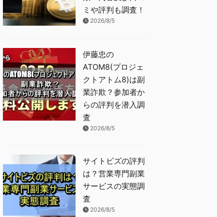
ミや評判も調査！
2026/8/5
伊藤忠の
ATOM8(プロジェ
クトアトム8)は副
業詐欺？参加者か
らの評判を潜入調
査
2026/8/5
サイトビズの評判
は？営業専門副業
サービスの実態調
査
2026/8/5