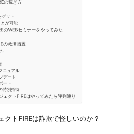
REの稼ぎ方
をゲット
ことが可能
REのWEBセミナーをやってみた
REの救済措置
った
権
マニュアル
ップデート
ポート
の特別招待
ェクトFIREはやってみたら評判通り
クトFIREは詐欺で怪しいのか？