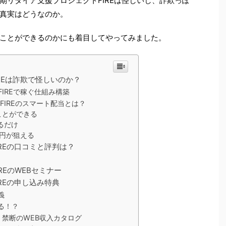
期リタイア支援プロジェクトFIREは怪しいし、詐欺っぽ
真実はどうなのか。
ことができるのかにも着目してやってみました。
REは詐欺で怪しいのか？
IREで稼ぐ仕組み構築
IREのスマート配当とは？
ことができる
るだけ
円が狙える
REの口コミと評判は？
REのWEBセミナー
REの申し込み特典
義
る！？
！禁断のWEB収入カタログ