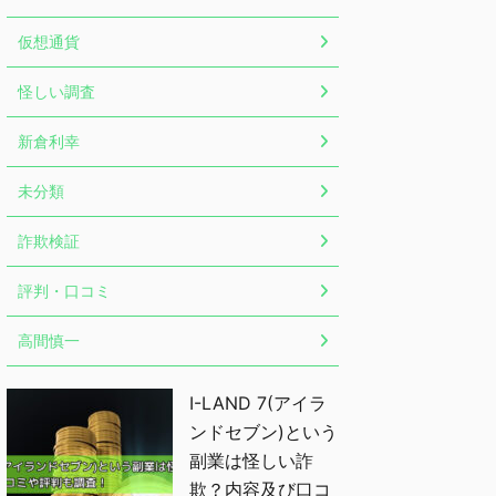
仮想通貨
怪しい調査
新倉利幸
未分類
詐欺検証
評判・口コミ
高間慎一
I-LAND 7(アイラ
ンドセブン)という
副業は怪しい詐
欺？内容及び口コ