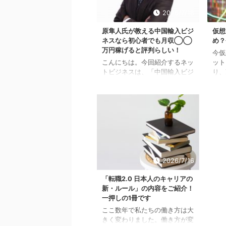
スだけでなく、副業を行ってい
「副
るサラリーマンの方も利用でき
が詐
2026/7/18
ますが、具体的にWorkshipの
しま
特徴や利用するメリットについ
グの
原隼人氏が教える中国輸入ビジ
仮想
て知りたい方もいるでしょう。
なっ
ネスなら初心者でも月収◯◯
め？
そこで本記事では、Workship
ださ
万円稼げると評判らしい！
今仮
の評判や口コミからわかるメリ
物？
こんにちは。今回紹介するネッ
ット
ットや特徴などについて解説し
に掲
トビジネスは、「中国輸入ビジ
り、
ていき ...
ネス」です。この中国輸入ビジ
始ま
ネスは、コロナ禍に屈すること
する
なく稼ぐことができる！と今ネ
える
ットビジネス業界で話題となっ
そん
ていることをご存知でしょう
行う
か？ すでに中国輸入ビジネス
必要
を行っている方は多いかもしれ
の中
ませんが、他と違う点は「原隼
所が
人氏が教える中国輸入ビジネ
べき
2026/7/16
ス」というところです。原隼人
そこ
氏は一体どんな人物なのか、な
めで
「転職2.0 日本人のキャリアの
ぜ原隼人氏が教える中国輸入ビ
めて
新・ルール」の内容をご紹介！
ジネスは初心者でも成果を出す
想通
一押しの1冊です
ことができるかを解説していき
通貨
ここ数年で私たちの働き方は大
ます。 原隼人氏プロフィール
想通
きく変わりました。働き方が変
兵庫県出身。大阪市立大学在学
せ ..