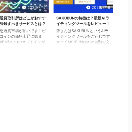
業検証BLOG」の発信情報
ドジャパンの主力事業のひとつ
欺なのかなどについて調査
に営業研修があるのですが、
2026/7/17
2026/7/16
した。ヘイミーや運営ブロ
「ART OF LIFE サロン」で成
「副業検証BLOG」が気に
長できると高い評価の口コミも
通貨取引所はどこがおすす
SAKUBUNの特徴は？最新AIラ
ている方は、ぜひご参考く
多く、「自分も成長したい」と
登録すべきサービスとは？
イティングツールをレビュー！
い。 ヘイミーはどんな人
いう方が増加中みたいです。
想通貨市場が熱いです！ビ
皆さんはSAKUBUNというAIラ
 ヘイミーの副業検証BLOG
今回は、アートトレードジャパ
コインの価格上昇に始ま
イティングツールをご存じです
載されているプロフィ ...
ンの会社の魅力をお伝えしま
XEM(ネム)のオプトインが
か？ SAKUBUNはAIが自動で文
す。オンライン・オ ...
りシンボルトークンが誕生
書を作成してくれる、国産AIラ
など、かつてのバブルを超
イティングツールです。 入力
賑わいを見せています。
したキーワードやテンプレート
な仮想通貨ですが、取引を
に基づいて、AIが自動で文章を
には取引所に登録しておく
作成します。 ハク
があります。 しかし、世
「ChatGPT」や
には数多くの仮想通貨取引
「CreativeDrive」などが有名
存在するので、どこを選ぶ
ですね。 ブログの作成や
か迷ってしまいますよね。
SNS、メールやレポートなど、
で今日はみなさんにおすす
さまざまな用途で利用できると
きる仮想通貨取引所をまと
話題となったAIライティングで
いきたいと思います！ 仮
すが、実際の使用感はどういっ
貨取引所ってなに？ 仮想
たものなのでしょうか？ ハク
を始めるには当然ながら仮
機械が作成する文書というと、
貨を入手しなければなりま
やはり違和感やお堅い文 ...
.