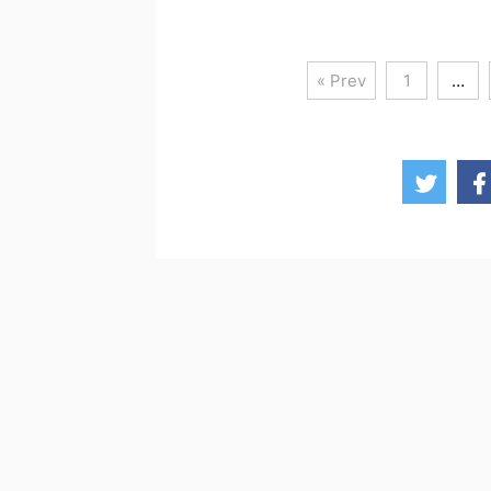
わったことによって、転職や副
中に起業 ...
業に興味を持ち始めた方も多い
と思います。今回紹介するのは
私がおすすめするビジネス書
« Prev
1
…
「転職2.0 日本人のキャリアの
新・ルール」についてです。今
注目を集めているこちらのビジ
ネス書。どのような内容が書か
れているのか見てみましょう。
おすすめのビジネス書「転職
2.0 日本人のキャリアの新・ル
ール」 画像引用：Amazon オ
リエンタルラジオの中田敦彦さ
んのYouTubeでも取り上げられ
たこちらのビジネス書。キャリ
アのオピニオンリ ...