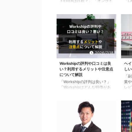
トEVERは詐欺？」 「オンライ
「LA
ン配当型プロジェクトEVERの
良い？
評判や口コミとは？」 「EVER
を利
について詳しく知りたい」 こ
記の
れらのように、2023年2月か
もい
ら日本で開始されたばかりのオ
結論、
ンライン配当型プロジェクト
機械
EVERについて評判や口コミ、
けの
詐欺の可能性などについて知り
活動
たいと思っている方もいるでし
判が
2026/7/18
ょう。 オンライン配当型プロ
用す
ジェクトEVERは、LINEだけで
ルや
Workshipの評判や口コミは良
ヘイ
毎月70万円稼ぐことができる
つけ
い？利用するメリットや注意点
しい
ということでSNSなどで話題と
体的に
について解説
「副
なっています。 ただ、EVERの
用し
「Workshipの評判は良い？」
業や
案内ページには、「LINEだけ
ット
「Workshipはどんな特徴があ
レビ
で」「毎 ...
し ..
る？」 上記のような疑問を抱
ログ
えている方もいるのではないで
者で
しょうか？ 結論、稼働日数や
とい
働き方などを自分のライフスタ
い商
イルに合わせられるといった評
って
判があり、人気があるフリーラ
ょう
ンスサイトです。 フリーラン
判や