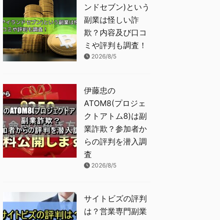
ンドセブン)という
副業は怪しい詐
欺？内容及び口コ
ミや評判も調査！
2026/8/5
伊藤忠の
ATOM8(プロジェ
クトアトム8)は副
業詐欺？参加者か
らの評判を潜入調
査
2026/8/5
サイトビズの評判
は？営業専門副業