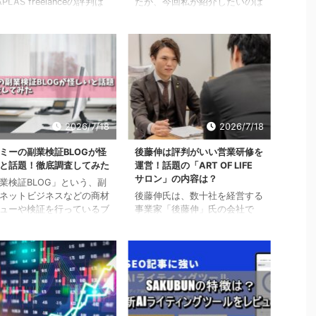
PLAS freelanceの評判は
たが、今回私が紹介したいのは
」 「LAPLAS freelance
「中国輸入ビジネス」。 最近
用するメリットは？」 上
よく副業というキーワードを耳
ような疑問を抱えている方
にしますよね。お小遣い程度で
るのではないでしょうか？
いいから稼ぎたい、もしくは副
LAPLAS freelanceは、
業でガッツリ稼ぎたい。など個
学習を用いたエンジニア向
人差はあるかと思いますが、副
副業エージェントで、転職
業初心者におすすめなのが中国
もサポートしてくれると評
輸入ビジネスなのです。今回は
あります。 副業として利
独立して中国輸入ビジネスがで
2026/7/18
2026/7/18
ることもでき、自分のスキ
きるようになるまでをサポート
経験を生かした働き方を見
してくれるビジネススクール
ミーの副業検証BLOGが怪
後藤伸は評判がいい営業研修を
られます。 とはいえ、具
「マジナビ」についても合わせ
と話題！徹底調査してみた
運営！話題の「ART OF LIFE
LAPLAS freelanceを利
てご紹介します。 初心者だか
サロン」の内容は？
業検証BLOG」という、副
ている人たちの評判やメリ
らこそ中国輸入ビジネスがおす
ネットビジネスなどの商材
後藤伸氏は、数十社を経営する
などを知りたい方も多いで
すめ 先ほどから何度も「副業
ューや検証を行っているブ
事業家「後藤伸」氏の会社で
.
初心者だ ...
をご存じでしょうか？運営
す。後藤伸氏が24歳の時に株
あるヘイミーが「怪しい」
式会社ART TRADE JAPAN（以
うことで話題です。 怪し
下：アートトレージジャパン）
材を紹介しているか気にな
の社長となってからは、同社は
いる人も少ないくないでし
ベンチャー企業の一員として常
。 今回は、ヘイミーの評
に最前線を行く会社として注目
口コミ、運営ブログである
を集めています。アートトレー