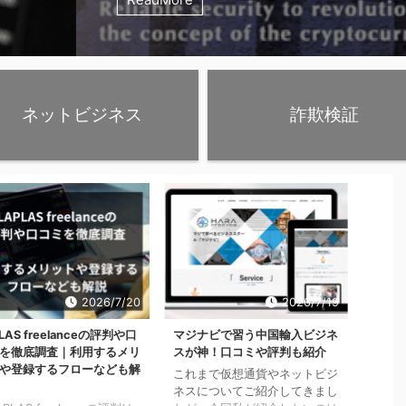
ッスル）
astle
たちの間
今回はこ
しくご紹介し
ネットビジネス
詐欺検証
2026/7/20
2026/7/19
LAS freelanceの評判や口
マジナビで習う中国輸入ビジネ
を徹底調査｜利用するメリ
スが神！口コミや評判も紹介
や登録するフローなども解
これまで仮想通貨やネットビジ
ネスについてご紹介してきまし