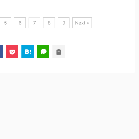
5
6
7
8
9
Next »