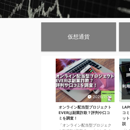
通貨取引所bitCastle（ビットキャ
や、その独自トークンである仮想通貨C
にはさまざまな特長があり、投資家
でも非常に高く注目されています。
のbitCastleやCastleについて詳
ます。ぜひ、新しく投資す ...
仮想通貨
2026/7/20
オンライン配当型プロジェクト
LAP
EVERは副業詐欺？評判や口コ
コミ
ミを調査！
ット
説
「オンライン配当型プロジェク