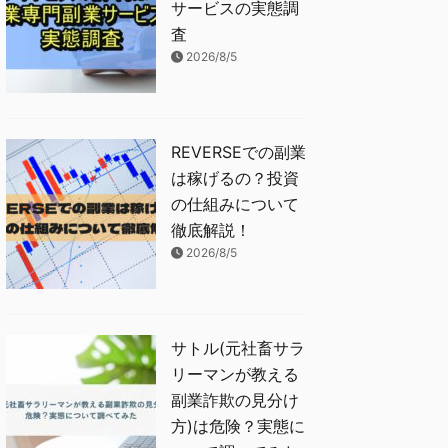
サービスの実態調
査
2026/8/5
REVERSEでの副業
は稼げるの？投資
の仕組みについて
徹底解説！
2026/8/5
サトル(元社畜サラ
リーマンが教える
副業詐欺の見分け
方)は危険？実態に