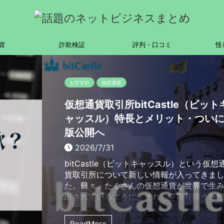
貨
詐欺検証
評判・口コミ
怪
（ビットキ
ついにβ
いう仮想通
てきまし
界で生み
扱う仮想
す。 今
った仮想