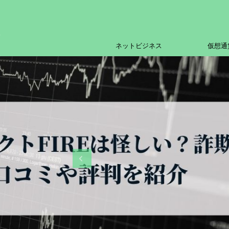
ネットビジネス
仮想通
おすすめ
仮想通貨
仮想通貨取引所bitCastle
ャッスル）特長とメリット・
版公開へ
2026/7/31
bitCastle（ビットキャッスル）と
貨取引所について新しい情報が入っ
た。日々、たくさんの仮想通貨が世
出されているように、それらを取り
通貨取引所も次々と生まれていま
回、新たにリリースされることにな
ReadMore