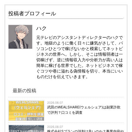
投稿者プロフィール
ハク
元テレビのアシスタントディレクターのハクで
す。地獄のように働く日々に嫌気がさして、パ
ソコンひとつで稼げないかと模索してネットビ
ジネスの世界へ。しかし、そこは情報弱者は一
切稼げず、逆に情報収入力や分析力が高い人は
簡単に稼げる世界でした。ネットビジネスで稼
ぐコツや巷に溢れる偽情報を切り、本当にいい
ものだけを伝えていきます。
最新の投稿
2026.08.07
武田のWEALSHARE(ウェルシェア)は副業詐欺
で評判？口コミを調査
怪しい調査
2026.08.07
株式会社Sプランの評判は良いのか？事業内容や