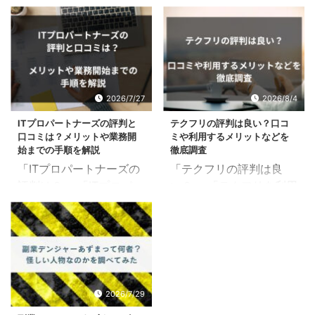
な」そんな人におすすめ
ワーカーを利用するメリ
したいのが「オンライン
ットは？」 上記のような
収入NEXT(ネクスト)」
疑問を抱えている方もい
です。 当案件は敏腕コン
るのではないでしょう
サルタントとして有名な
か？ 結論、シューマツワ
寺澤英明氏が推奨する案
ーカーはシステムエンジ
2026/7/27
2026/8/4
件で、半継続的に収入源
ニアやWEBデザイナーな
ITプロパートナーズの評判と
テクフリの評判は良い？口コ
を確保できるということ
どを副業として取り組み
口コミは？メリットや業務開
ミや利用するメリットなどを
でネットでも話題になっ
たい方に向けたマッチン
始までの手順を解説
徹底調査
ています。 僕もここ数日
グサービスです。 土日に
「ITプロパートナーズの
「テクフリの評判は良
で、副業について本気で
副業として働きたいサラ
評判は？」 「ITプロパー
い？」 「テクフリを利用
リサーチしました。 とい
リーマンの方から人気が
トナーズを利用するメリ
するとどんな良いことが
うのも、毎年5月は僕が
あり、スキルアップが図
ットは？」 上記のような
ある？」 上記のような疑
務める会社の昇給月だっ
れると評判があります。
疑問を抱えている方もい
問を抱えている方もいる
たのですが、昇給できた
とはいえ、シューマツワ
るのではないでしょう
のではないでしょうか？
のはたったの1,000円。
ーカーの利用者の声や登
か？ 結論、ITプロパート
結論、テクフリは保有し
これはマズイと思って、
録するメリットなどを詳
ナーズはITに特化したフ
ている案件数が4,000件
副業探しに拍車がかかっ
しく知りたい方もいるで
2026/7/29
リーランスエージェント
以上あるフリーランスエ
たわけです。 今回は、実
しょう。 本記事では、シ