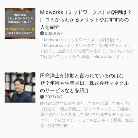
Midworks（ミッドワークス）の評判は？
口コミからわかるメリットやおすすめの
人を紹介
2026/8/7
「Midworks（ミッドワークス）の評判は？」
「Midworks（ミッドワークス）を利用するメリッ
トは？」 上記のような疑問を抱えている方もいるの
ではないでしょうか？ 結論、Midworks（ミッ ...
田窪洋士が詐欺と言われているのはな
ぜ？年齢や生年月日、株式会社マネクル
のサービスなどを紹介
2026/8/7
昨今の日本では会社員として会社に属して働くだけ
ではなく、個人事業主、フリーランスとして組織に
属さずにビジネスをして稼いでいる方も多くおられ
ます。 そんな中で、スモールビジネスで起業、独立
を目指す方に向 ...