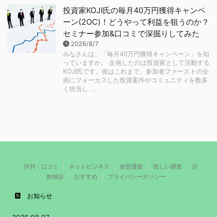
投資家KOJI氏の毎月40万円獲得キャンペ
ーン(2OC)！どうやって利益を狙うのか？
セミナー参加&口コミで深掘りしてみた
2026/8/7
みなさんは、「毎月40万円獲得キャンペーン」を知
っていますか。 企画したのは投資家として活動する
KOJI氏です。彼はこれまで、参加者ファーストの企
画にフォーカスした投資案件やコミュニティを数多
く担当し ...
評判・口コミ
ネットビジネス
仮想通貨
怪しい調査
詐
欺検証
おすすめ
プライバシーポリシー
お知らせ