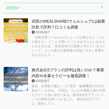
高間慎一
武田のWEALSHARE(ウェルシェア)は副業
詐欺で評判？口コミを調査
2026/8/7
「自動売買ツールはものによっては稼げるどころか
大損する」 どこかで聞いたことがある人もいるかも
しれませんね。 投資領域での副業を考えている人に
とって、ツール選びは運用後の利益に大きく影響す
るものなんで ...
株式会社Sプランの評判は良いのか？事業
内容や水素セラピーを徹底調査！
2026/8/7
最近、水素吸入機といった美容・健康機器が注目を
集めていますね。 今回は、そんな水素吸入器や水素
セラピーに強い会社である、株式会社Sプランにつ
いての情報を調べてみました。 株式会社Sプラン
は、契約してい ...