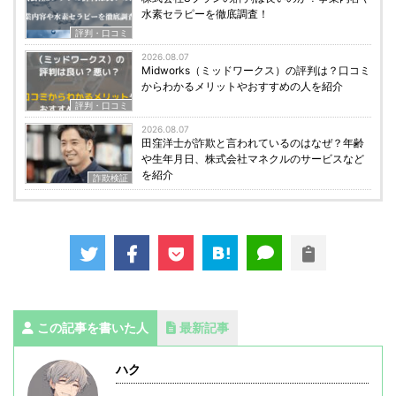
水素セラピーを徹底調査！
評判・口コミ
2026.08.07
Midworks（ミッドワークス）の評判は？口コミ
からわかるメリットやおすすめの人を紹介
評判・口コミ
2026.08.07
田窪洋士が詐欺と言われているのはなぜ？年齢
や生年月日、株式会社マネクルのサービスなど
を紹介
詐欺検証
この記事を書いた人
最新記事
ハク