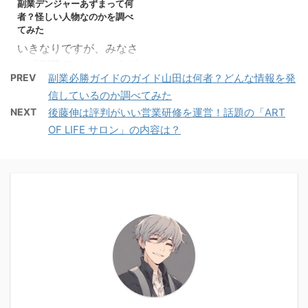
副業デンジャーあずまって何
で、未経験者向けの求人
ージェントです。 専属の
際にオンライン収入
ューマツワーカーの評判
者？怪しい人物なのかを調べ
も多数取り扱っていま
キャリアコンサルトがつ
NEXT(ネク ...
や口コミ、利用 ...
てみた
す。 これからフリーラン
くため、自分の条件に合
いきなりですが、みなさ
スとして活躍しておきた
った仕事を提案してくれ
ん「副業デンジャーあず
い方には登録しておいて
ます。 とはいえ、これか
PREV
副業必勝ガイドのガイド山田は何者？どんな情報を発
ま」をご存じでしょう
ほしいサービスです。 そ
らテクフリを利用する方
信しているのか調べてみた
か？噂になっている人物
こで本記事では、ITプロ
は利用者の評判や特徴な
NEXT
後藤伸は評判がいい営業研修を運営！話題の「ART
なのですが、一体どのよ
パートナーズの評判や利
どが知りたいはずです。
OF LIFE サロン」の内容は？
うな意味で噂になってい
用するメリット、特徴な
本記事では、テクフリの
るのか気になったため調
どについて解説していき
評判や口コミをご紹介
査してみました。驚きの
ます。 最後までご覧いた
し、利用するメリットや
結末となっているのでぜ
だくと、ITプロパートナ
登録する流れを解説しま
ひ最後まで読んでいただ
ーズの評判や口コミから
す。 「テクフリに興味が
けると嬉しいです。 副業
ITプ ...
ある」と思っ ...
デンジャーあずまのプロ
フィール 画像引用：副業
デンジャー まず最初に今
回紹介する副業デンジャ
ーあずまがどのような人