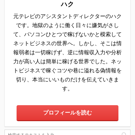
物なのかを調査してみま
ハク
した。すると副業デンジ
元テレビのアシスタントディレクターのハク
ャーあずまに関するプロ
フィールを発見すること
です。地獄のように働く日々に嫌気がさし
ができました。 元々サラ
て、パソコンひとつで稼げないかと模索して
リーマンとして勤務して
ネットビジネスの世界へ。しかし、そこは情
いた副業デンジャーあ ...
報弱者は一切稼げず、逆に情報収入力や分析
力が高い人は簡単に稼げる世界でした。ネッ
トビジネスで稼ぐコツや巷に溢れる偽情報を
切り、本当にいいものだけを伝えていきま
す。
プロフィールを読む